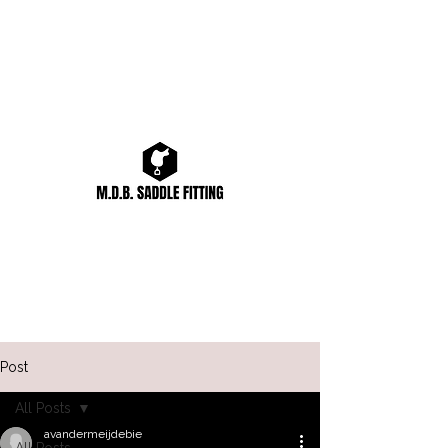
Post
All Posts
avandermeijdebie