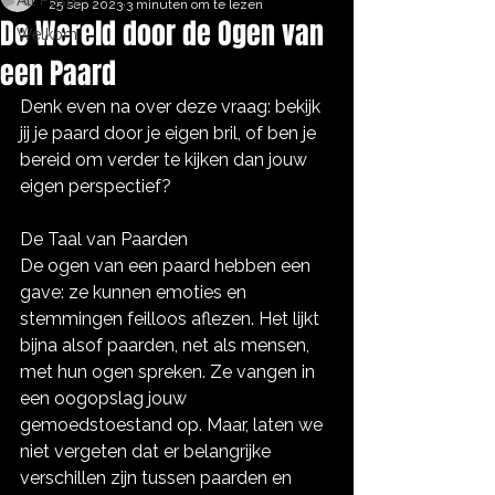
All Posts
25 sep 2023
3 minuten om te lezen
De Wereld door de Ogen van
Welkom
een Paard
Denk even na over deze vraag: bekijk 
jij je paard door je eigen bril, of ben je 
bereid om verder te kijken dan jouw 
eigen perspectief?
De Taal van Paarden
De ogen van een paard hebben een 
gave: ze kunnen emoties en 
stemmingen feilloos aflezen. Het lijkt 
bijna alsof paarden, net als mensen, 
met hun ogen spreken. Ze vangen in 
een oogopslag jouw 
gemoedstoestand op. Maar, laten we 
niet vergeten dat er belangrijke 
verschillen zijn tussen paarden en 