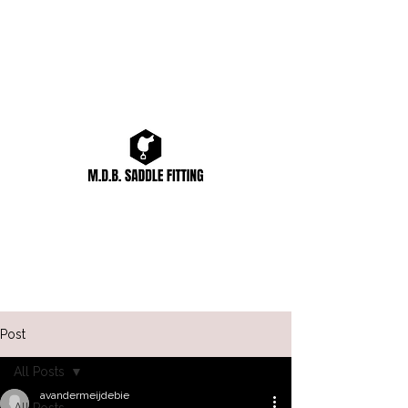
Post
All Posts
avandermeijdebie