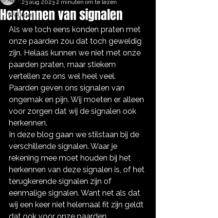
All Posts
23 aug 2023
2 minuten om te lezen
Herkennen van signalen
Welkom
Als we toch eens konden praten met 
onze paarden zou dat toch geweldig 
zijn. Helaas kunnen we niet met onze 
paarden praten, maar stiekem 
vertellen ze ons wel heel veel. 
Paarden geven ons signalen van 
ongemak en pijn. Wij moeten er alleen 
voor zorgen dat wij de signalen ook 
herkennen.
In deze blog gaan we stilstaan bij de 
verschillende signalen. Waar je 
rekening mee moet houden bij het 
herkennen van deze signalen is, of het 
terugkerende signalen zijn of 
eenmalige signalen. Want net als dat 
wij een keer niet helemaal fit zijn geldt 
dat ook voor onze paarden.