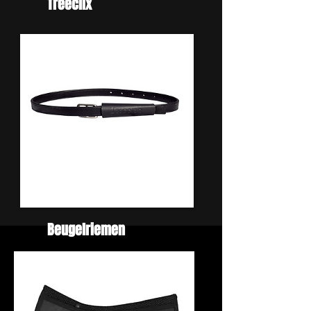
Treeclix
Beugelriemen