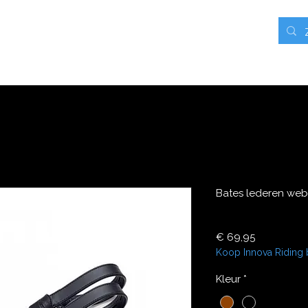
rieven
Contact
Blog
Webshop
Mijn adressen
Bates lederen web
Prijs
€ 69,95
Koop Innova Riding 
Kleur
*