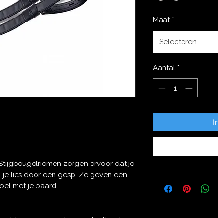
Maat
*
Selecteren
Aantal
*
I
tijgbeugelriemen zorgen ervoor dat je
 je lies door een gesp. Ze geven een
el met je paard.