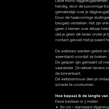
Deze mono stijgbeugelriemen,
handig, door de lusvormige bo
gemakkelijk over je stijgbeuge
Door de haakvormige sluitinge
beugels verstellen. Het zijn e
geen 2 riemen over elkaar heen
dat je geen dik leder onder je
contact gevoel met je paard h
De webbers werden getest en 
weerstand voordat ze breken.
De gespen zijn gemaakt uit roes
vaarsleder. Ze rekken tevens o
de binnenkant.
De webbermouw dien je omlaa
schade te voorkomen.
Hoe bepaal ik de lengte van
Deze bestaan in 3 maten.
60 cm = standaard stijgbeu