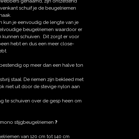
 webbers genaamd, zijn ontzettend
venkant schuif je de beugelriemen
lhaak.
n kun je eenvoudig de lengte van je
nkelvoudige beugelriemen waardoor er
 kunnen schuiven. Dit zorgt er voor
 been hebt en dus een meer close-
ebt.
bestendig op meer dan een halve ton
tvrij staal. De riemen zijn bekleed met
ok niet uit door de stevige nylon aan
g te schuiven over de gesp heen om
mono stijgbeugelriemen
?
gelriemen van 120 cm tot 140 cm