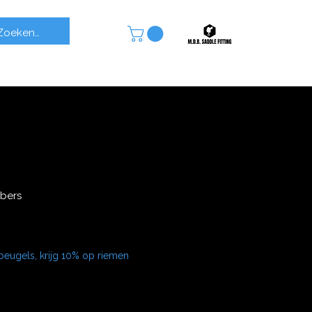
bers
beugels, krijg 10% op riemen