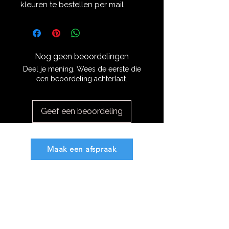
kleuren te bestellen per mail
Nog geen beoordelingen
Deel je mening. Wees de eerste die
een beoordeling achterlaat.
Geef een beoordeling
Maak een afspraak
info@mdbsaddlefitting.nl
Algemene voorwaarden
Privacy verklaring