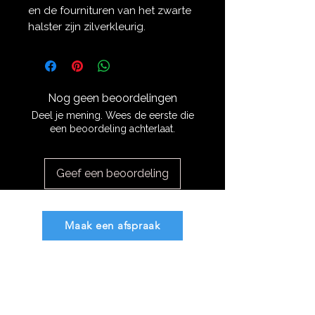
en de fournituren van het zwarte
halster zijn zilverkleurig.
Nog geen beoordelingen
Deel je mening. Wees de eerste die
een beoordeling achterlaat.
Geef een beoordeling
Maak een afspraak
info@mdbsaddlefitting.nl
Algemene voorwaarden
Privacy verklaring