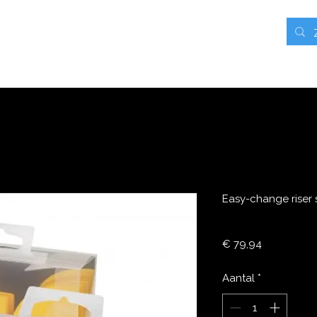
rieven
Contact
Blog
Webshop
Mijn adressen
Easy-change riser 
Prijs
€ 79,94
Aantal
*