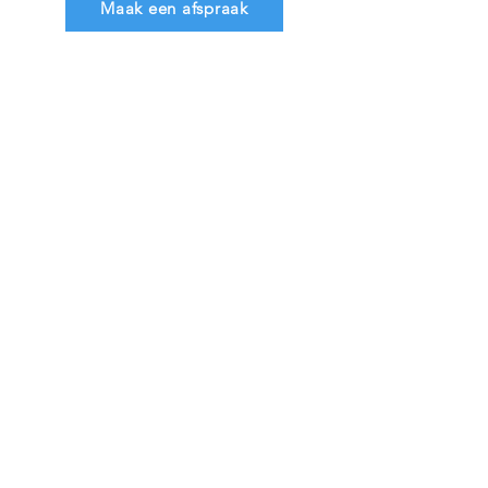
Maak een afspraak
info@mdbsaddlefitting.nl
Algemene voorwaarden
Privacy verklaring