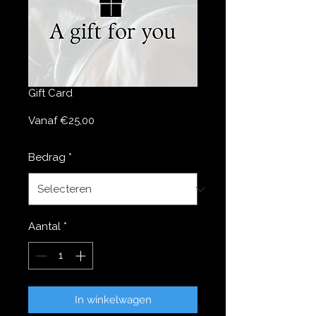
Gift Card
Verkoopprijs
Vanaf
€25,00
Bedrag
*
Aantal
*
In winkelwagen