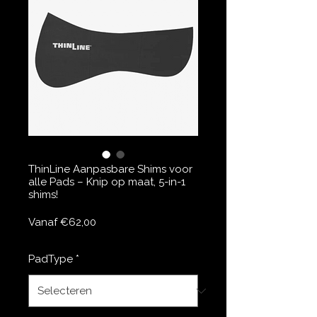
ThinLine Aanpasbare Shims voor
alle Pads – Knip op maat, 5-in-1
shims!
Verkoopprijs
Vanaf
€62,00
PadType
*