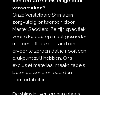
Verstelbare shims enige druk
veroorzaken?
Onze Verstelbare Shims zijn
zorgvuldig ontworpen door
Master Saddlers. Ze zijn specifiek
voor elke pad op maat gesneden
met een aflopende rand om
ervoor te zorgen dat je nooit een
drukpunt zult hebben. Ons
exclusief materiaal maakt zadels
beter passend en paarden
comfortabeler.
De shims blijven op hun plaats
zonder te verschuiven en je kunt
tot drie sets stapelen. We
verdelen de zak niet, waardoor jij
of je zadelmaker de inlegstukken
precies kunt plaatsen waar je
paard ze nodig heeft.