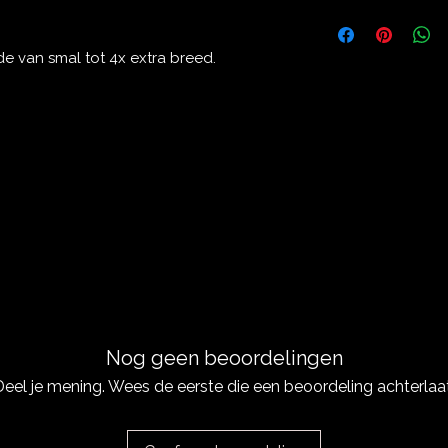
aankoop. Heldere re
Dit is ruimte voor u
vertrouwen en met ee
informatie kwijt ov
kosten. Heldere rege
e van smal tot 4x extra breed.
vertrouwen en met ee
Nog geen beoordelingen
Deel je mening. Wees de eerste die een beoordeling achterlaat