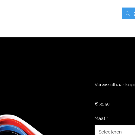
rieven
Contact
Blog
Webshop
Mijn adressen
Verwisselbaar kopi
Prijs
€ 31,50
Maat
*
Selecteren