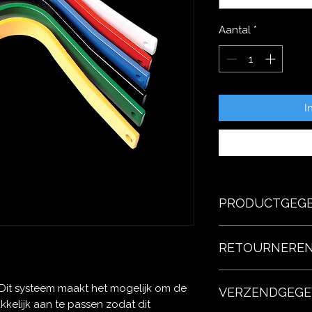
Aantal
*
I
PRODUCTGEG
Dit is ruimte voor p
RETOURNEREN
gegevens kwijt over 
materiaal, gebruiksi
schrijven waarom dit
Hier komen regels te
 Dit systeem maakt het mogelijk om de
het uw klanten kan h
VERZENDGEGE
terugbetalen. U besc
kelijk aan te passen zodat dit
doen als ze niet tev