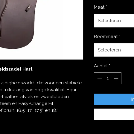
Maat
*
Selecteren
Boommaat
*
Selecteren
Aantal
*
eidszadel Hart
zijdigheidszadel, die voor een stabiele
vat uitrusting van hoge kwaliteit, Equi-
-Leather zitvlak en zweetbladen.
I
steem en Easy-Change Fit
ruin, 16,5'' 17'' 17,5'' en 18.''