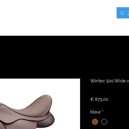
rieven
Contact
Blog
Webshop
Mijn adressen
Wintec 500 Wide ve
Prijs
€ 875,00
Kleur
*