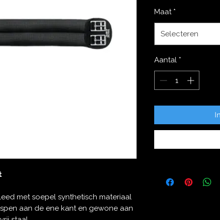
Maat
*
Selecteren
Aantal
*
I
t
kleed met soepel synthetisch materiaal
gespen aan de ene kant en gewone aan
ij staal.