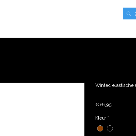
rieven
Contact
Blog
Webshop
Mijn adressen
Wintec elastische s
Prijs
€ 61,95
Kleur
*