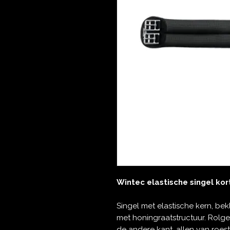
Wintec elastische singel kor
Singel met elastische kern, be
met honingraatstructuur. Rol
de andere kant, allen van roestvr