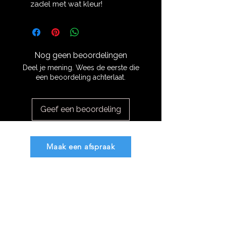
zadel met wat kleur!
Nog geen beoordelingen
Deel je mening. Wees de eerste die
een beoordeling achterlaat.
Geef een beoordeling
Maak een afspraak
info@mdbsaddlefitting.nl
Algemene voorwaarden
Privacy verklaring