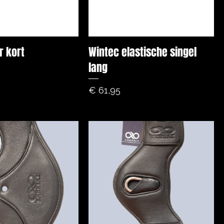
r kort
Wintec elastische singel
lang
Prijs
€ 61,95