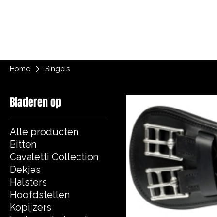
Home
Werkwijze
Over Amanda
Ta
Home
Singels
Bladeren op
Alle producten
Bitten
Cavaletti Collection
Dekjes
Halsters
Hoofdstellen
Kopijzers