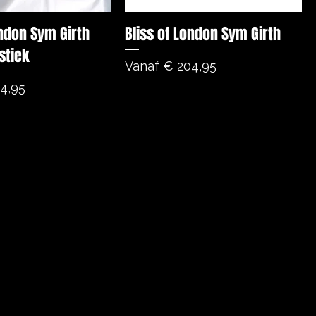
ondon Sym Girth
Bliss of London Sym Girth
stiek
Verkoopprijs
Vanaf
€ 204,95
js
4,95