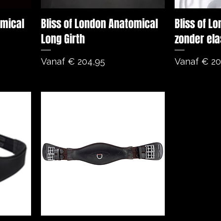
omical
Bliss of London Anatomical
Bliss of L
Long Girth
zonder ela
Verkoopprijs
Verkooppri
Vanaf
€ 204,95
Vanaf
€ 20