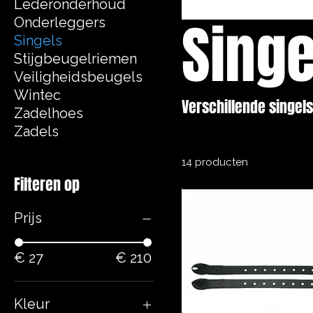
Lederonderhoud
Singe
Onderleggers
Singels
Stijgbeugelriemen
Veiligheidsbeugels
Wintec
Verschillende singels
Zadelhoes
Zadels
14 producten
Filteren op
Prijs
€ 27
€ 210
Kleur