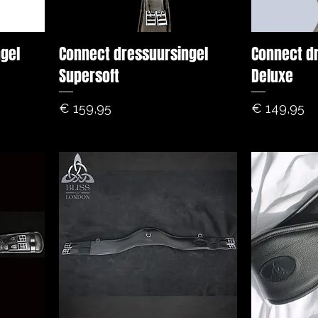
ngel
Connect dressuursingel
Connect d
Supersoft
Deluxe
Prijs
Prijs
€ 159,95
€ 149,95