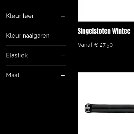
Kleur leer
Singelstoten Wintec
Kleur naaigaren
Verkoopprijs
Vanaf
€ 27,50
Elastiek
Ja
Maat
Nee
100 cm
105 cm
110 cm
115 cm