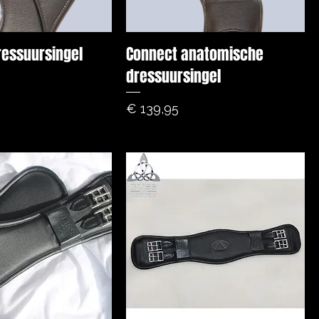
ressuursingel
Connect anatomische
dressuursingel
Prijs
€ 139,95