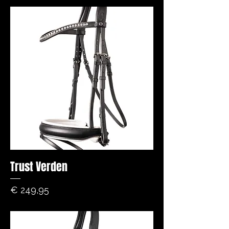
Trust Verden
Prijs
€ 249,95