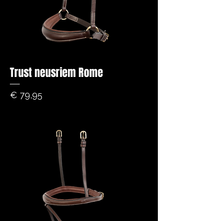
Trust neusriem Rome
Prijs
€ 79,95