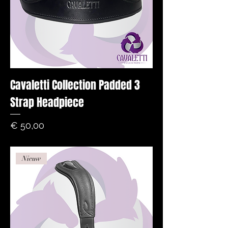
Cavaletti Collection Padded 3
Strap Headpiece
Prijs
€ 50,00
Nieuw