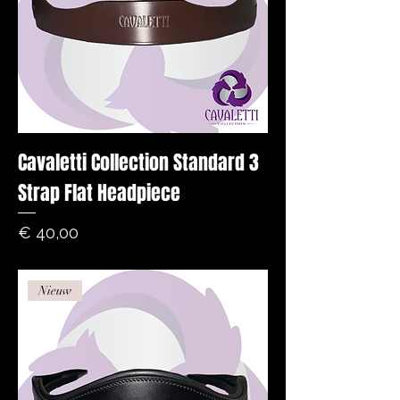
Cavaletti Collection Standard 3
Strap Flat Headpiece
Prijs
€ 40,00
Nieuw