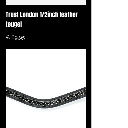
Trust London 1/2inch leather
teugel
Prijs
€ 69,95