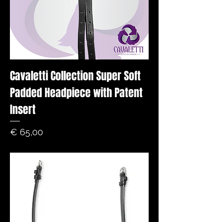
Cavaletti Collection Super Soft
Padded Headpiece with Patent
Insert
Prijs
€ 65,00