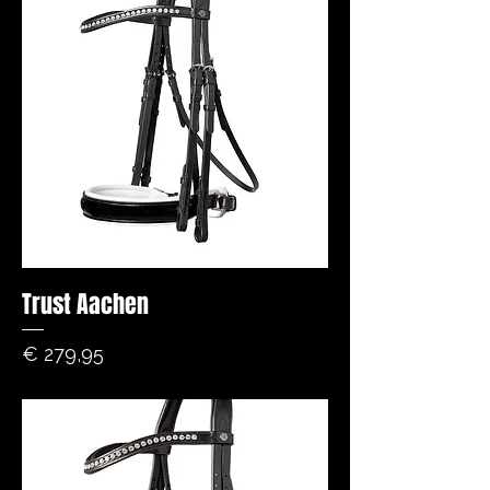
Trust Aachen
Prijs
€ 279,95