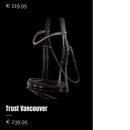
Prijs
€ 219,95
Trust Vancouver
Prijs
€ 239,95