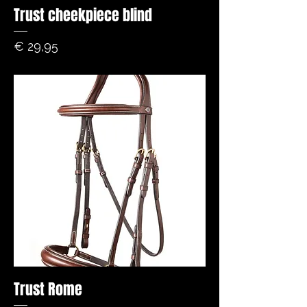
Trust cheekpiece blind
Prijs
€ 29,95
Trust Rome