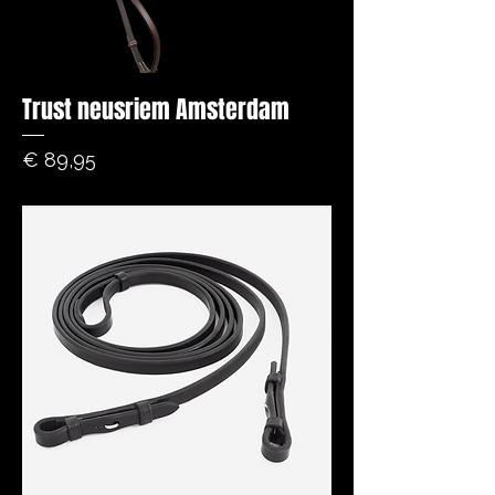
Trust neusriem Amsterdam
Prijs
€ 89,95