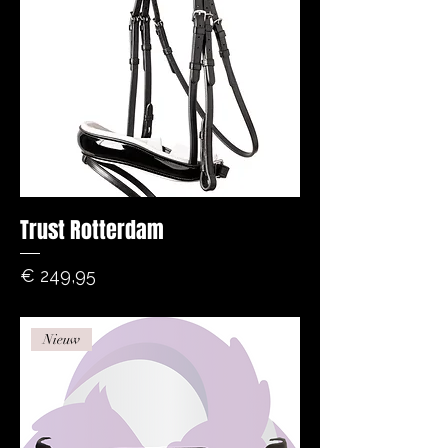
Trust Rotterdam
Prijs
€ 249,95
Nieuw